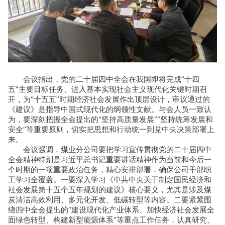
会议指出，党的二十届四中全会在我国即将完成“十四
五”主要目标任务、进入基本实现社会主义现代化关键时期召
开，为“十五五”时期经济社会发展作出顶层设计，审议通过的
《建议》是指导中国式现代化的纲领性文献。与会人员一致认
为，要深刻把握全会提出的“坚持高质量发展”“坚持统筹发展和
安全”等重要原则，切实把思想和行动统一到党中央决策部署上
来。
会议强调，煤业分公司要把学习宣传贯彻党的二十届四中
全会精神特别是习近平总书记重要讲话精神作为当前和今后一
个时期的一项重要政治任务，精心安排部署，确保公司干部职
工学习全覆盖。一要深入学习《中共中央关于制定国民经济和
社会发展第十五个五年规划的建议》核心要义，尤其是涉及煤
炭清洁高效利用、多元化开发、低碳转型等内容。二要紧紧围
绕四中全会提出的“建设现代化产业体系、加快经济社会发展全
面绿色转型、构建新型能源体系”等重点工作任务，认真研究、