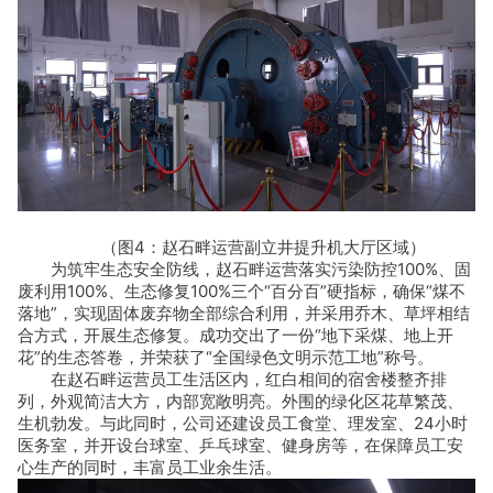
（图4：赵石畔运营副立井提升机大厅区域）
为筑牢生态安全防线，赵石畔运营落实污染防控100%、固
废利用100%、生态修复100%三个“百分百”硬指标，确保“煤不
落地”，实现固体废弃物全部综合利用，并采用乔木、草坪相结
合方式，开展生态修复。成功交出了一份“地下采煤、地上开
花”的生态答卷，并荣获了“全国绿色文明示范工地”称号。
在赵石畔运营员工生活区内，红白相间的宿舍楼整齐排
列，外观简洁大方，内部宽敞明亮。外围的绿化区花草繁茂、
生机勃发。与此同时，公司还建设员工食堂、理发室、24小时
医务室，并开设台球室、乒乓球室、健身房等，在保障员工安
心生产的同时，丰富员工业余生活。