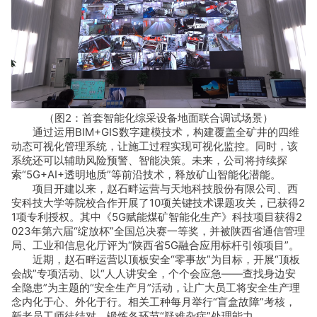
（图2：首套智能化综采设备地面联合调试场景）
通过运用BIM+GIS数字建模技术，构建覆盖全矿井的四维
动态可视化管理系统，让施工过程实现可视化监控。同时，该
系统还可以辅助风险预警、智能决策。未来，公司将持续探
索“5G+AI+透明地质”等前沿技术，释放矿山智能化潜能。
项目开建以来，赵石畔运营与天地科技股份有限公司、西
安科技大学等院校合作开展了10项关键技术课题攻关，已获得2
1项专利授权。其中《5G赋能煤矿智能化生产》科技项目获得2
023年第六届“绽放杯”全国总决赛一等奖，并被陕西省通信管理
局、工业和信息化厅评为“陕西省5G融合应用标杆引领项目”。
近期，赵石畔运营以顶板安全“零事故”为目标，开展“顶板
会战”专项活动、以“人人讲安全，个个会应急——查找身边安
全隐患”为主题的“安全生产月”活动，让广大员工将安全生产理
念内化于心、外化于行。相关工种每月举行“盲盒故障”考核，
新老员工师徒结对，锻炼各环节“疑难杂症”处理能力……