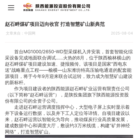
赵石畔煤矿项目迈向收官 打造智慧矿山新典范
文章来自：中国网
2025-08-04
首台MG1000/2650-WD型采煤机入井安装，首套智能化综
采设备完成地面联合调试……火热的8月，位于陕西榆林横山的
赵石畔煤矿项目建设加速、捷报频传。该项目是国家“西电东
送”战略重点工程——榆横—山东潍坊特高压输电通道的配套能
源项目，将于今年9月迎来联合试运转，致力成为智慧矿山建设
的新标杆。
作为项目建设者的陕西能源赵石畔矿业运营有限责任公司
（以下简称“赵石畔运营”），是陕投集团旗下陕西能源投资股
份有限公司的全资子公司。
走进赵石畔运营调度指挥中心，大型电子屏上实时显示着
井下设备运行数据，以及井下工人定位等详情。自项目建设以
来，赵石畔运营以智能化为导向，推动煤炭行业高质量发展，
建成数据中心和调度大厅，敷设约3万米线缆，构建“矿井神经
网络”，打造智慧矿山。