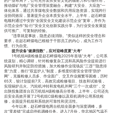
的产业布局下，公司充分发挥安全文化的辐射力和引领作用，
推动煤矿与电厂安全管理深度融合，构建“大安全、大应急”一
体化体系，通过共享煤电安全数据和共用应急资源，实现跨行
业协同效应，显著提升企业本质安全水平。上半年，赵石畔煤
电顺利通过中安协“全国安全文化建设示范企业”复审，并作为
示范企业作“知·行”安全文化创新实践分享，为行业安全发展提
供可推广、可复制的经验。
“违章就是事故，隐患必须消除。”类似这样的安全理念和
要求，在赵石畔煤电已根植于干部员工的内心，成为工作习
惯、行为自觉。
提升设备“健康指数”，应对迎峰度夏“大考”
1号机组A级检修是赵石畔煤电2025年首场“大考”，公司系
统谋划，精心调研，针对检修复杂工况和高风险作业提前进行
风险研判并制定防控措施，加大检修作业现场反“三违”“隐患排
查”力度，推行“双监护人”制度，多维度织密安全管理“防护
网”，克服检修人员多、作业面广、交叉作业频繁等困难，历时
65天，较计划提前7天，高效完成检修项目、技改和试验项，
实现锅炉点火、汽轮机冲转和发电机并网“三个一次成功”，交
出陕投集团首台百万机组A级检修高分答卷。上半年，公司还先
后安全高效开展了2号机组C级检修以及双机调停公用系统检
修，全面提升机组和系统的可靠性和灵活性。
今年以来，赵石畔煤电两台机组全面参与深度调峰，多
次“零差错”完成启停机调峰任务。进入7月份，华北地区气温不