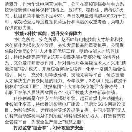
断攀升，作为华北电网直调电厂，公司在高频宽幅参与电力系
统调峰调频中始终保持“顶得上、压得下、稳得住，调得快”状
态，机组负荷率最低不足45%，单日发电量最高超4000万千瓦
时，成功经受迎峰度夏宽负荷运行和高温的双重考验，为电力
保供贡献力量。
“技能+科技”赋能，提升安全保障力
“技”之所向，安之所系。赵石畔煤电把技能人才培养和技
术创新作为强化安全管理、夯实发展根基的重要抓手。公司聚
焦陕投集团6个“1”人才集群优培工程，明确技能人才培养规
划，持续构建完善“理论筑基+实践砺能+竞赛淬炼”的培养体
系，充分发挥师带徒作用，针对性地对各层级技术人才采用“精
准滴灌”培训模式，开展综合穿插性培养，化单一培训为融合性
培训。同时，充分利用等级检修、技能竞赛等平台，锤炼技能
人才解决生产复杂问题的能力。今年以来，2名职工先后被授予
榆林市“驼城工匠”、陕投集团“十大青年岗位能手”荣誉称号，1
名职工在第八届陕西省国有企业职工技能大赛中斩获佳绩。
科技创新是守护安全的强劲引擎。赵石畔煤电主动拥抱行
业智能化变革，持续推进智慧电厂建设，已启动5G专网建设项
目，为智能巡检、远程操控等场景提供支撑，并同步部署“无人
机智慧自动巡检与AI识别系统”和智能巡检机器人，打造智慧安
全管控平台，为安全生产装上“智慧之眼”。
打好监督“组合拳”，闭环攻坚护安全