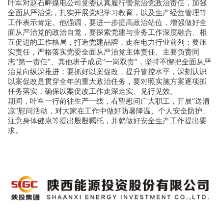
叶军对赵石畔煤电公司党委认真履行管党治党政治责任，加强
全面从严治党，扎实开展党纪学习教育，以及生产经营管理
等
工作表示肯定。他强调，要进一步提高政治站位，增强做好全
面从严治党的政治自觉，要探索党建与业务工作深度融合、相
互促进的工作格局，打造党建品牌，走在电力行业前列；要压
实责任，严格落实党委全面从严治党主体责任、主要负责同
志
“第一责任”、其他班子成员“一岗双责”，坚持不懈把全面从严
治党向纵深推进；要抓好以案促改，提升管控水平，深刻认识
以案促改是贯穿全年的重大政治任务，要对照实施方案逐项抓
任务落实，
确保以案促改工作走深走实、见行见效。
期间，
叶军一行
前往生产一线，
看望慰问广大职工，开展
“
送清
凉
”
慰问活动
，
对大家在工作中做好防暑降温、个人安全防护、
注意身体健康等提出殷殷嘱托，并就做好安全生产工作提出要
求。