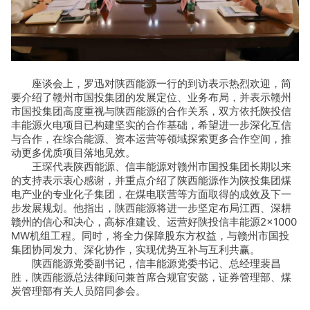
座谈会上，罗迅对陕西能源一行的到访表示热烈欢迎，简
要介绍了赣州市国投集团的发展定位、业务布局，并表示赣州
市国投集团高度重视与陕西能源的合作关系，双方依托陕投信
丰能源火电项目已构建坚实的合作基础，希望进一步深化互信
与合作，在综合能源、资本运营等领域探索更多合作空间，推
动更多优质项目落地见效。
王琛代表陕西能源、信丰能源对赣州市国投集团长期以来
的支持表示衷心感谢，并重点介绍了陕西能源作为陕投集团煤
电产业的专业化子集团，在煤电联营等方面取得的成效及下一
步发展规划。他指出，陕西能源将进一步坚定布局江西、深耕
赣州的信心和决心，高标准建设、运营好陕投信丰能源2×1000
MW机组工程。同时，将全力保障股东方权益，与赣州市国投
集团协同发力、深化协作，实现优势互补与互利共赢。
陕西能源党委副书记，信丰能源党委书记、总经理裴昌
胜，陕西能源总法律顾问兼首席合规官安懿，证券管理部、煤
炭管理部有关人员陪同参会。