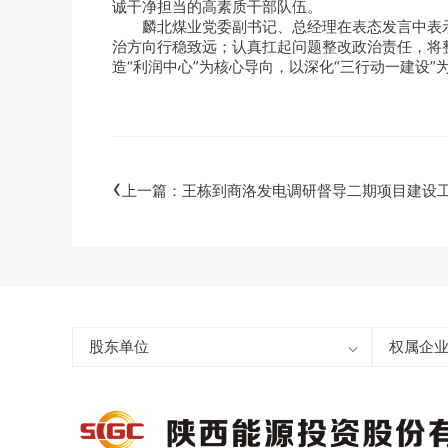
诚干净担当的高素质干部队伍。
麟北煤业党委副书记、总经理在表态发言中表
治方向行稳致远；认真扛起问题整改政治责任，将
造“利润中心”为核心导向，以深化“三行动一建设
‹
王栋到商洛发电调研督导二期项目建设
上一篇：
股东单位
陕西投资集团有限公司
权属企
秦龙电
陕西榆林能源集团有限公司
陕能新
长安汇通有限责任公司
渭河发