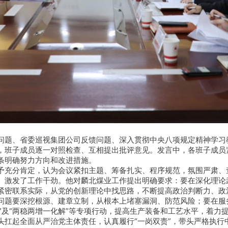
问题、省委巡视集团公司反馈问题、深入贯彻中央八项规定精神学习
，班子成员逐一对照检查、互相提出批评意见。发言中，各班子成员紧
条明确努力方向和改进措施。
予充分肯定，认为会议紧扣主题、筹备扎实、程序规范，氛围严肃、
、激发了工作干劲。他对麟北煤业工作提出明确要求：要在深化理论
紧密联系实际，从党的创新理论中找思路，不断提高政治判断力、政
题要深挖根源、建章立制，从根本上堵塞漏洞、防范风险；要在服务
一建设”及“两稳两增一化解”等专项行动，提高生产装备和工艺水平，
头扛起全面从严治党主体责任，认真履行“一岗双责”，带头严格执行