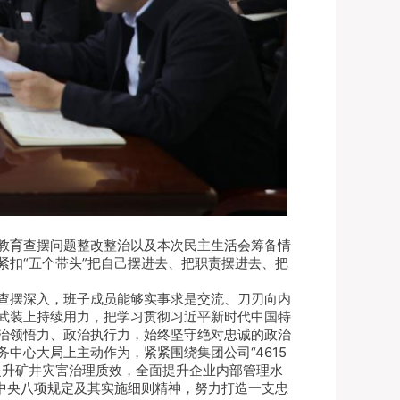
教育查摆问题整改整治以及本次民主生活会筹备情
扣“五个带头”把自己摆进去、把职责摆进去、把
查摆深入，班子成员能够实事求是交流、刀刃向内
武装上持续用力，把学习贯彻习近平新时代中国特
治领悟力、政治执行力，始终坚守绝对忠诚的政治
中心大局上主动作为，紧紧围绕集团公司“4615
着力提升矿井灾害治理质效，全面提升企业内部管理水
中央八项规定及其实施细则精神，努力打造一支忠