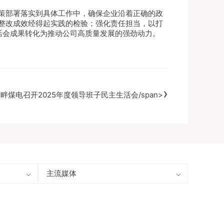
策部署落实到具体工作中，确保企业沿着正确的政
整改成效经得起实践的检验；强化责任担当，以打
生活会成果转化为推动公司高质量发展的强劲动力。
›
畔煤电召开2025年度领导班子民主生活会/span>
主流媒体
人民网
新华网
学习强国