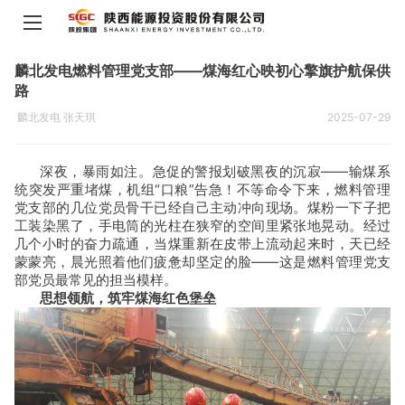
麟北发电燃料管理党支部——煤海红心映初心擎旗护航保供
路
麟北发电 张天琪
2025-07-29
深夜，暴雨如注。急促的警报划破黑夜的沉寂
——
输煤系
统突发严重堵煤，机组
“口粮”告急！不等命令下来，燃料管理
党支部的几位党员骨干已经自己主动冲向现场。煤粉一下子把
工装染黑了，手电筒的光柱在狭窄的空间里紧张地晃动。经过
几个小时的奋力疏通，当煤重新在皮带上流动起来时，天已经
蒙蒙亮，晨光照着他们疲惫却坚定的脸
——
这是燃料管理党支
部党员最常见的担当模样。
思想领航，筑牢煤海红色堡垒