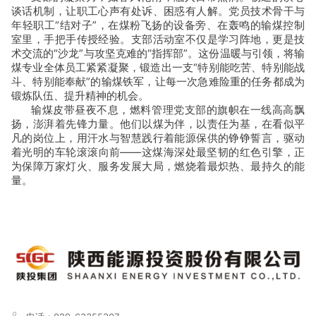
谈话机制，让职工心声有处诉、困惑有人解。党员技术骨干与
年轻职工
“结对子”，在煤粉飞扬的设备旁、在轰鸣的输煤控制
室里，手把手传授经验。支部活动室不仅是学习阵地，更是技
术交流的“沙龙”与攻坚克难的“指挥部”。这份温暖与引领，将输
煤专业全体员工紧紧凝聚，锻造出一支“特别能吃苦、特别能战
斗、特别能奉献”的输煤铁军，让每一次急难险重的任务都成为
锻炼队伍、提升精神的机会。
输煤皮带昼夜不息，燃料管理党支部的旗帜在一线高高飘
扬，澎湃着先锋力量。他们以煤为伴，以责任为基，在看似平
凡的岗位上，用汗水与智慧践行着能源保供的铮铮誓言，驱动
着光明的车轮滚滚向前
——
这煤海深处最坚韧的红色引擎，正
为保障万家灯火、服务发展大局，燃烧着最炽热、最持久的能
量。