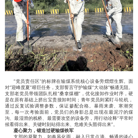
“党员责任区”的标牌在输煤系统核心设备旁熠熠生辉。面
对“迎峰度夏”艰巨任务，支部誓言守护输煤“大动脉”畅通无阻。
支部老党员带领团队扎根“桑拿煤棚”，优化接卸作业时序，硬
是在原有基础上挤出宝贵接卸时间；青年党员则紧盯斗轮机，
通过反复试验调整参数，保证掺配合格。暴雨来袭、寒潮突
至，每一次考验面前，党员们的身影总是出现在最泥泞的煤
沟、最湿滑的栈桥、最需要攻坚的设备旁，用行动诠释“平常时
候看得出来、关键时刻站得出来、危难关头豁得出来”。
凝心聚力，锻造过硬输煤铁军
支部的凝聚力，如春风化雨，融入日常点滴。畅通的谈心