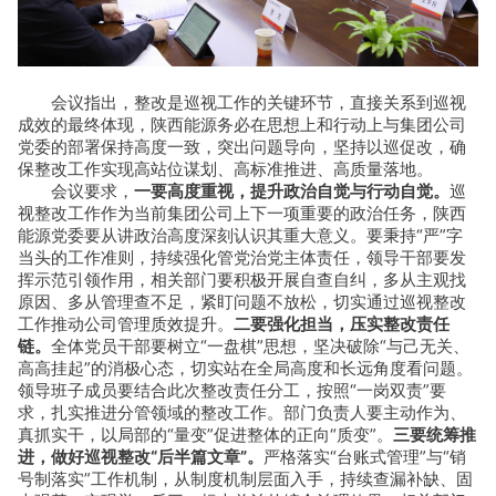
会议指出，整改是巡视工作的关键环节，直接关系到巡视
成效的最终体现，陕西能源务必在思想上和行动上与集团公司
党委的部署保持高度一致，突出问题导向，坚持以巡促改，确
保整改工作实现高站位谋划、高标准推进、高质量落地。
会议要求，
一要高度重视，提升政治自觉与行动自觉。
巡
视整改工作作为当前集团公司上下一项重要的政治任务，陕西
能源党委要从讲政治高度深刻认识其重大意义。要秉持“严”字
当头的工作准则，持续强化管党治党主体责任，领导干部要发
挥示范引领作用，相关部门要积极开展自查自纠，多从主观找
原因、多从管理查不足，紧盯问题不放松，切实通过巡视整改
工作推动公司管理质效提升。
二要强化担当，压实整改责任
链。
全体党员干部要树立“一盘棋”思想，坚决破除“与己无关、
高高挂起”的消极心态，切实站在全局高度和长远角度看问题。
领导班子成员要结合此次整改责任分工，按照“一岗双责”要
求，扎实推进分管领域的整改工作。部门负责人要主动作为、
真抓实干，以局部的“量变”促进整体的正向“质变”。
三要统筹推
进，做好巡视整改“后半篇文章”。
严格落实“台账式管理”与“销
号制落实”工作机制，从制度机制层面入手，持续查漏补缺、固